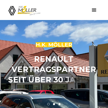
H.K. MÖLLER
R
E
N
A
U
L
T
V
E
R
T
R
A
G
S
P
A
R
T
N
E
R
S
E
I
T
Ü
B
E
R
3
0
J
A
H
R
E
N