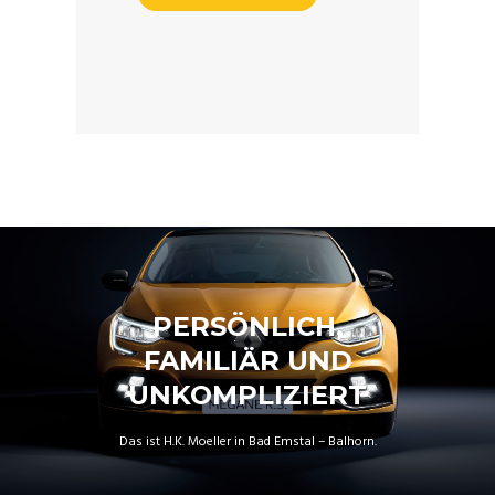
PERSÖNLICH,
FAMILIÄR UND
UNKOMPLIZIERT
Das ist H.K. Moeller in Bad Emstal – Balhorn.